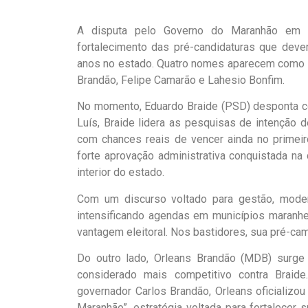
A disputa pelo Governo do Maranhão em 
fortalecimento das pré-candidaturas que deve
anos no estado. Quatro nomes aparecem como pro
Brandão, Felipe Camarão e Lahesio Bonfim.
No momento, Eduardo Braide (PSD) desponta como
Luís, Braide lidera as pesquisas de intenção d
com chances reais de vencer ainda no primeiro
forte aprovação administrativa conquistada na
interior do estado.
Com um discurso voltado para gestão, modern
intensificando agendas em municípios maranhe
vantagem eleitoral. Nos bastidores, sua pré-c
Do outro lado, Orleans Brandão (MDB) surge
considerado mais competitivo contra Braide
governador Carlos Brandão, Orleans oficializ
Maranhão”, estratégia voltada para fortalecer