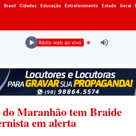
o
Brasil
Cidades
Educação
Entretenimento
Estado
Geral
Rádio web ao vivo
o do Maranhão tem Braide
ernista em alerta