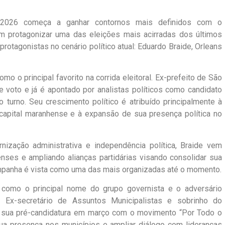
2026 começa a ganhar contornos mais definidos com o
m protagonizar uma das eleições mais acirradas dos últimos
tagonistas no cenário político atual: Eduardo Braide, Orleans
 o principal favorito na corrida eleitoral. Ex-prefeito de São
e voto e já é apontado por analistas políticos como candidato
 turno. Seu crescimento político é atribuído principalmente à
 capital maranhense e à expansão de sua presença política no
ização administrativa e independência política, Braide vem
nses e ampliando alianças partidárias visando consolidar sua
ampanha é vista como uma das mais organizadas até o momento.
 como o principal nome do grupo governista e o adversário
. Ex-secretário de Assuntos Municipalistas e sobrinho do
ou sua pré-candidatura em março com o movimento “Por Todo o
 sua presença nos municípios e ampliar diálogo com lideranças