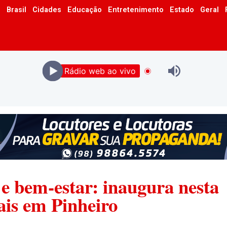
o
Brasil
Cidades
Educação
Entretenimento
Estado
Geral
Rádio web ao vivo
e bem-estar: inaugura nesta
ais em Pinheiro