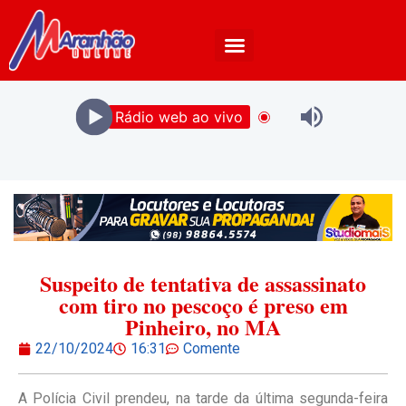
Rádio web ao vivo
Suspeito de tentativa de assassinato
com tiro no pescoço é preso em
Pinheiro, no MA
22/10/2024
16:31
Comente
A Polícia Civil prendeu, na tarde da última segunda-feira