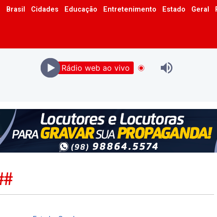
o
Brasil
Cidades
Educação
Entretenimento
Estado
Geral
Rádio web ao vivo
##