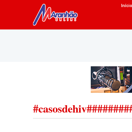
Iníci
#casosdehiv########