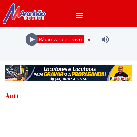
Rádio web ao vivo
#uti