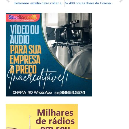
Bolsonaro: auxílio deve voltar em março, com parcelas de R$ 250
62.400 novas doses da CoronaVac devem chegar no Maranhão nesta quarta-feira