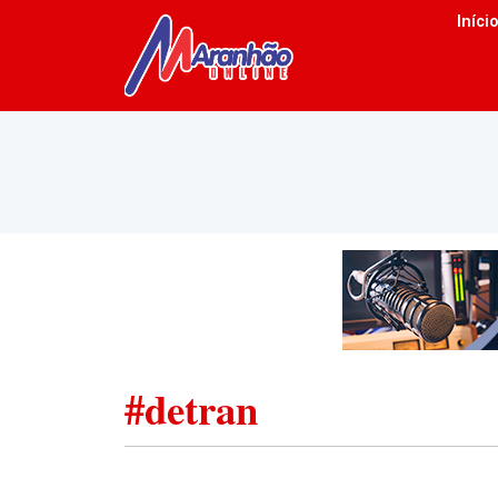
Iníci
#detran