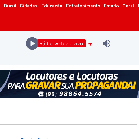
o
Brasil
Cidades
Educação
Entretenimento
Estado
Geral
Rádio web ao vivo