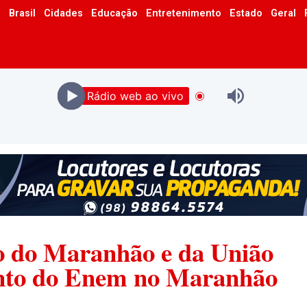
o
Brasil
Cidades
Educação
Entretenimento
Estado
Geral
Rádio web ao vivo
o do Maranhão e da União
to do Enem no Maranhão