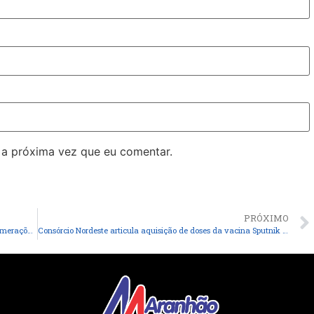
 a próxima vez que eu comentar.
PRÓXIMO
Ministério Público diz que planeja atuar para impedir aglomerações durante o Carnaval no MA
Consórcio Nordeste articula aquisição de doses da vacina Sputnik V para uso emergencial