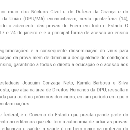
por meio dos Núcleos Cível e de Defesa da Criança e do
 da União (DPU/MA) encaminharam, nesta quinta-feira (14),
ando o adiamento das provas do Enem em todo o Estado. O
7 e 24 de janeiro e é a principal forma de acesso ao ensino
r aglomerações e a consequente disseminação do vírus para
cação da prova, além de diminuir a desigualdade de condições
ensino, garantindo a todos o direito à educação e o acesso aos
estaduais Joaquim Gonzaga Neto, Kamila Barbosa e Silva
Costa, que atua na área de Direitos Humanos da DPU, ressaltam
ada para os dois próximos domingos, em um período em que o
contaminações.
federal, é o Governo do Estado que presta grande parte do
tanto acreditamos que ele tem a autonomia de adiar as provas.
e educação e saúde, a saúde é um bem maior na proteção do