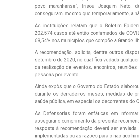
povo maranhense”, frisou Joaquim Neto, d
conseguiram, mesmo que temporariamente, a nã
As instituições relatam que o Boletim Epidemi
202.574 casos até então confirmados de COVID
68,54% nos municípios que compõe a Grande Ilh
A recomendação, solicita, dentre outros dispo
setembro de 2020, no qual fica vedada qualque
da realização de eventos, encontros, reuniões 
pessoas por evento.
Ainda expôs que o Governo do Estado elaboro
durante os derradeiros meses, medidas de pr
saúde pública, em especial os decorrentes do C
As Defensorias foram enfáticas em informar
assegurar o cumprimento da presente recomenda
resposta à recomendação deverá ser enviada à
implementadas ou as razões para o não acolhi