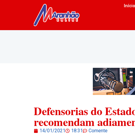
Iníci
Defensorias do Estad
recomendam adiamen
14/01/2021
18:31
Comente