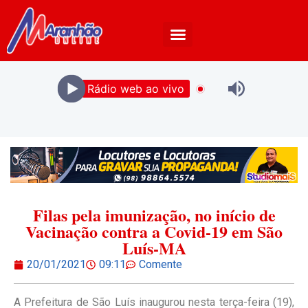
Rádio web ao vivo
Filas pela imunização, no início de
Vacinação contra a Covid-19 em São
Luís-MA
20/01/2021
09:11
Comente
A Prefeitura de São Luís inaugurou nesta terça-feira (19),