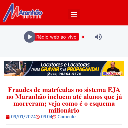
Rádio web ao vivo
Fraudes de matrículas no sistema EJA
no Maranhão incluem até alunos que já
morreram; veja como é o esquema
milionário
09/01/2024
09:04
Comente