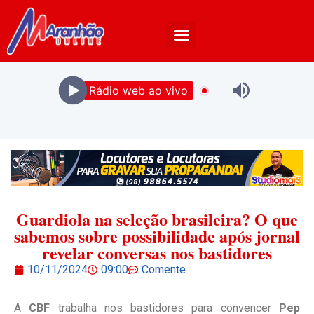
Rádio web ao vivo
Guardiola na seleção brasileira? O que
sabemos sobre possibilidade após jornal
revelar conversas nos bastidores
10/11/2024
09:00
Comente
A
CBF
trabalha nos bastidores para convencer
Pep