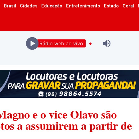
o
Brasil
Cidades
Educação
Entretenimento
Estado
Geral
Rádio web ao vivo
Magno e o vice Olavo são
tos a assumirem a partir de