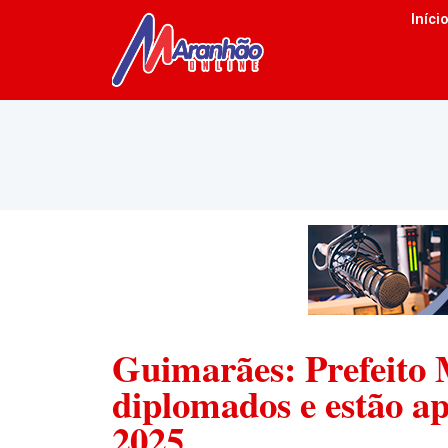
Iníci
Guimarães: Prefeito 
diplomados e estão ap
2025