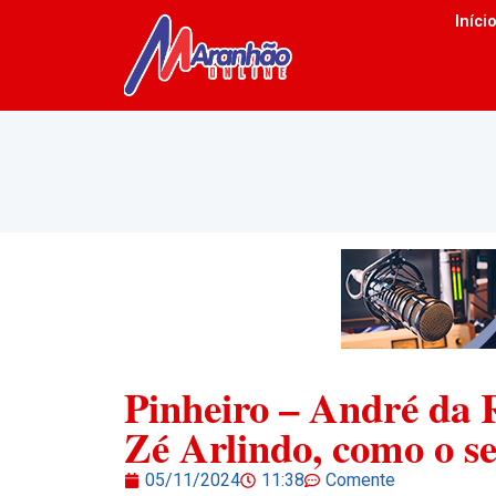
Iníci
Pinheiro – André da 
Zé Arlindo, como o s
05/11/2024
11:38
Comente