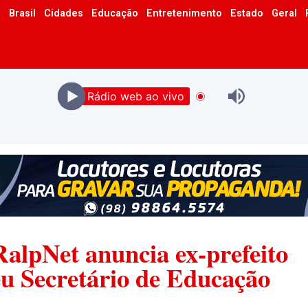
o
Brasil
Cidades
Educação
Entretenimento
Estado
Geral
Rádio web ao vivo
RalpNet anuncia ex-prefeito
eu Secretário de Educação