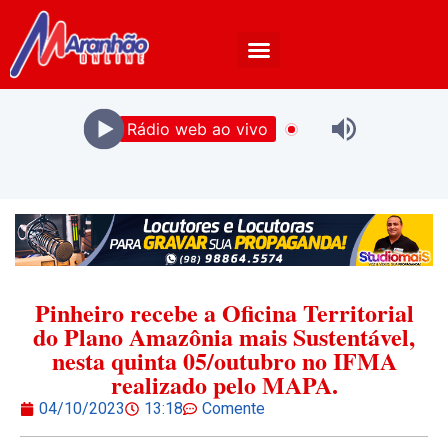
Rádio web ao vivo
Pinheiro recebe a Oficina Territorial
do Plano Amazônia mais Sustentável,
nesta quinta 05/outubro no IFMA
realizado pelo MAPA.
04/10/2023
13:18
Comente