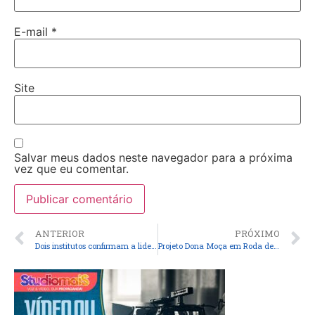
E-mail
*
Site
Salvar meus dados neste navegador para a próxima
vez que eu comentar.
ANTERIOR
PRÓXIMO
Dois institutos confirmam a liderança de André da RalpNet como pré-candidato à prefeito de Pinheiro nas pesquisas de opinião.
Projeto Dona Moça em Roda de Arte 2023, movimentou jovens e a terceira idade com oficinas culturais em mais uma edição do projeto.