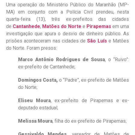
Uma operação do Ministério Público do Maranhão (MP-
MA) em conjunto com a Polícia Civil prendeu, nesta
quarta-feira (13), três ex-prefeitos das cidades
de
Cantanhede
,
Matões do Norte
e
Pirapemas
em uma
investigação que apura o desvio de dinheiro público. As
prisões aconteceram nas cidades de
São Luís
e Matões
do Norte. Foram presos:
Marco Antônio Rodrigues de Sousa
, o “Ruivo”:
ex-prefeito de Cantanhede;
Domingos Costa,
o “Padre”, ex-prefeito de Matões
do Norte;
Eliseu Moura
, ex-prefeito de Pirapemas e ex-
deputado estadual;
Melissa Moura
, filha do ex-prefeito de Pirapemas;
Gessivaldo Mendes,
vereador de Matões de