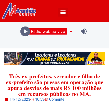
Rádio web ao vivo
Três ex-prefeitos, vereador e filha de
ex-prefeito são presos em operação que
apura desvios de mais R$ 100 milhões
em recursos públicos no MA.
14/12/2023
10:53
Comente