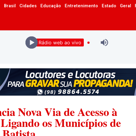
o
Brasil
Cidades
Educação
Entretenimento
Estado
Geral
Rádio web ao vivo
ia Nova Via de Acesso à
Ligando os Municípios de
 Batista