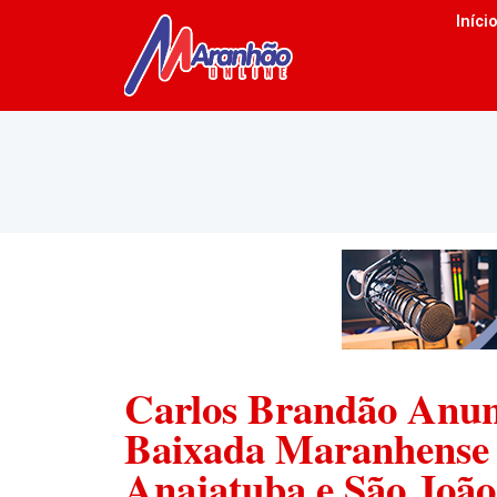
Iníci
Carlos Brandão Anunc
Baixada Maranhense 
Anajatuba e São João