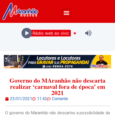
Rádio web ao vivo
Governo do MAranhão não descarta
realizar ‘carnaval fora de época’ em
2021
23/01/2021
11:42
Comente
O governo do Maranhão não descartou a possibilidade da