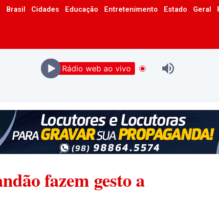
o
Brasil
Cidades
Educação
Entretenimento
Estado
Geral
Rádio web ao vivo
ndão fazem gesto a