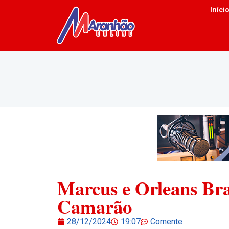
Iníci
Marcus e Orleans Bra
Camarão
28/12/2024
19:07
Comente