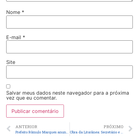
Nome
*
E-mail
*
Site
Salvar meus dados neste navegador para a próxima
vez que eu comentar.
ANTERIOR
PRÓXIMO
Prefeito Rômulo Marques anuncia a construção de nova Areninha Esportiva em Cajapió
Obra da Litorânea: Secretário e empresária desconstroem “factóides” e reafirmam legalidade do serviço