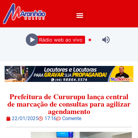
Rádio web ao vivo
Prefeitura de Cururupu lança central
de marcação de consultas para agilizar
agendamento
22/01/2025
17:16
Comente