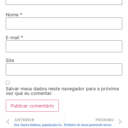
Nome
*
E-mail
*
Site
Salvar meus dados neste navegador para a próxima
vez que eu comentar.
ANTERIOR
PRÓXIMO
Em Santa Helena, população faz fila por vaga de emprego no seletivo da prefeitura
Prefeita de Arari pretende investir quase meio milhão em serviço funerário para para a população