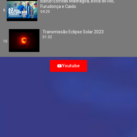
Bacuri Estrdas Madragoa, Boca do Rio,
Furudonça e Caido
9
04:20
Transmissão Eclipse Solar 2023
01:32
10
Youtube