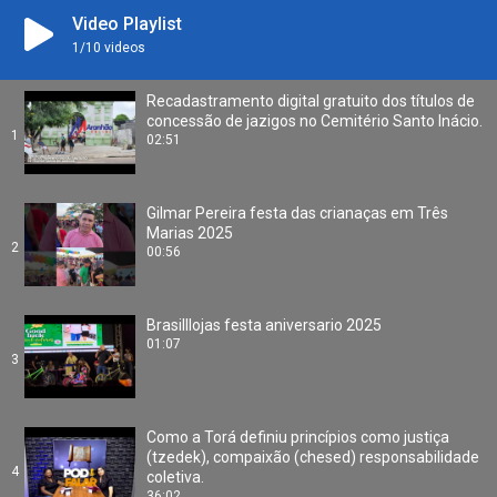
Video Playlist
1
/10
videos
Recadastramento digital gratuito dos títulos de
concessão de jazigos no Cemitério Santo Inácio.
1
02:51
Gilmar Pereira festa das crianaças em Três
Marias 2025
2
00:56
Brasilllojas festa aniversario 2025
01:07
3
Como a Torá definiu princípios como justiça
(tzedek), compaixão (chesed) responsabilidade
4
coletiva.
36:02