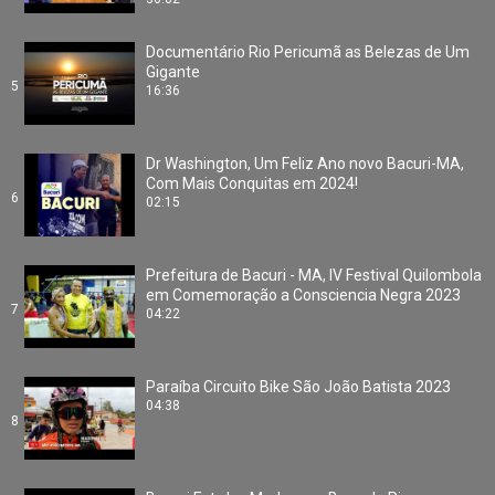
Documentário Rio Pericumã as Belezas de Um
Gigante
5
16:36
Dr Washington, Um Feliz Ano novo Bacuri-MA,
Com Mais Conquitas em 2024!
6
02:15
Prefeitura de Bacuri - MA, IV Festival Quilombola
em Comemoração a Consciencia Negra 2023
7
04:22
Paraíba Circuito Bike São João Batista 2023
04:38
8