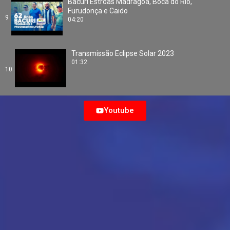
Bacuri Estrdas Madragoa, Boca do Rio,
Furudonça e Caido
9
04:20
Transmissão Eclipse Solar 2023
01:32
10
Youtube