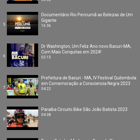
Documentário Rio Pericumã as Belezas de Um
Gigante
5
16:36
Dr Washington, Um Feliz Ano novo Bacuri-MA,
Com Mais Conquitas em 2024!
6
02:15
Prefeitura de Bacuri - MA, IV Festival Quilombola
em Comemoração a Consciencia Negra 2023
7
04:22
Paraíba Circuito Bike São João Batista 2023
04:38
8