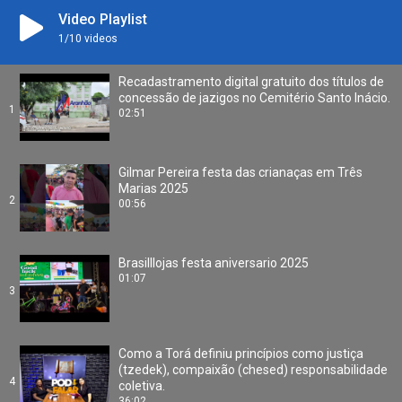
Video Playlist
1
/10
videos
Recadastramento digital gratuito dos títulos de
concessão de jazigos no Cemitério Santo Inácio.
1
02:51
Gilmar Pereira festa das crianaças em Três
Marias 2025
2
00:56
Brasilllojas festa aniversario 2025
01:07
3
Como a Torá definiu princípios como justiça
(tzedek), compaixão (chesed) responsabilidade
4
coletiva.
36:02