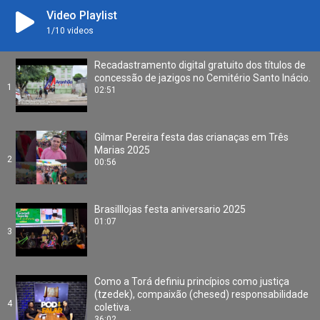
Video Playlist
1
/10
videos
Recadastramento digital gratuito dos títulos de
concessão de jazigos no Cemitério Santo Inácio.
1
02:51
Gilmar Pereira festa das crianaças em Três
Marias 2025
2
00:56
Brasilllojas festa aniversario 2025
01:07
3
Como a Torá definiu princípios como justiça
(tzedek), compaixão (chesed) responsabilidade
4
coletiva.
36:02