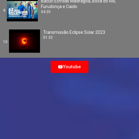
Bacuri Estrdas Madragoa, Boca do Rio,
Furudonça e Caido
9
04:20
Transmissão Eclipse Solar 2023
01:32
10
Youtube