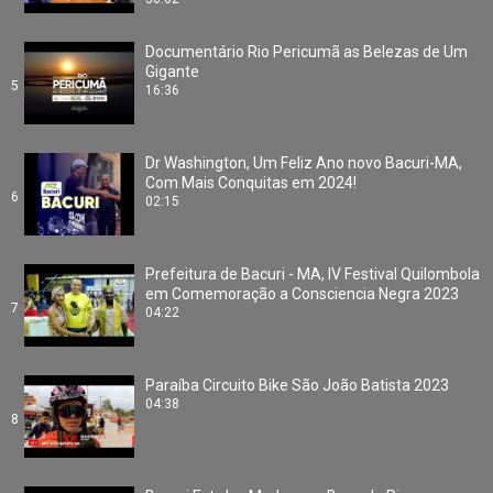
Documentário Rio Pericumã as Belezas de Um
Gigante
5
16:36
Dr Washington, Um Feliz Ano novo Bacuri-MA,
Com Mais Conquitas em 2024!
6
02:15
Prefeitura de Bacuri - MA, IV Festival Quilombola
em Comemoração a Consciencia Negra 2023
7
04:22
Paraíba Circuito Bike São João Batista 2023
04:38
8