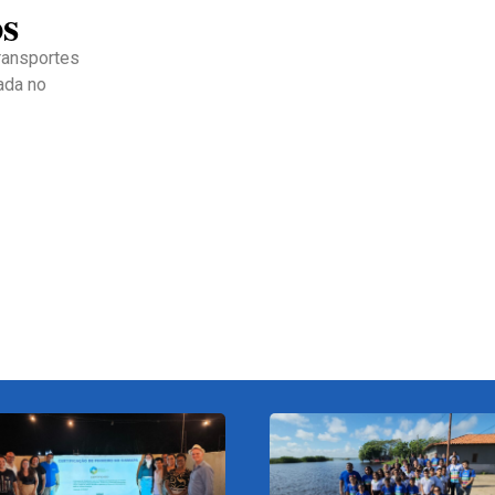
os
ransportes
ada no