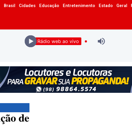
o
Brasil
Cidades
Educação
Entretenimento
Estado
Geral
Rádio web ao vivo
ção de