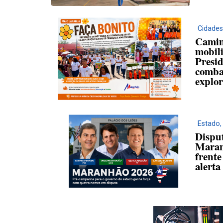
Cidades
Camin
mobil
Presi
comba
explor
Estado
Dispu
Maran
frente
alerta