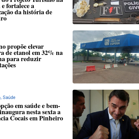
 e fortalece a
zação da história de
iro
no propõe elevar
ra de etanol em 32% na
na para reduzir
tações
o
,
Saúde
opção em saúde e bem-
 inaugura nesta sexta a
cia Cocais em Pinheiro