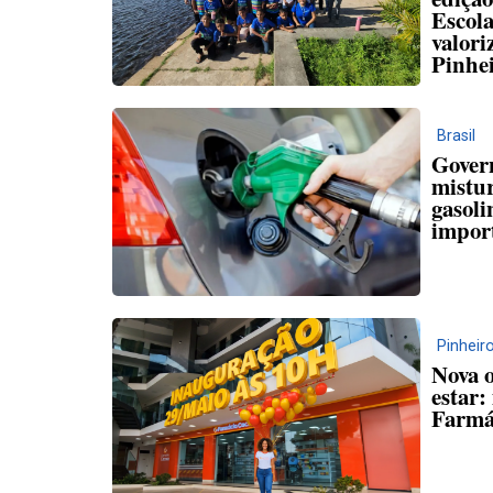
Escola
valori
Pinhe
Brasil
Gover
mistu
gasoli
impor
Pinheir
Nova 
estar:
Farmá