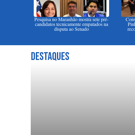
Pesquisa no Maranhão mostra sete pré-
Cons
candidatos tecnicamente empatados na
Pin
disputa ao Senado
rec
Destaques