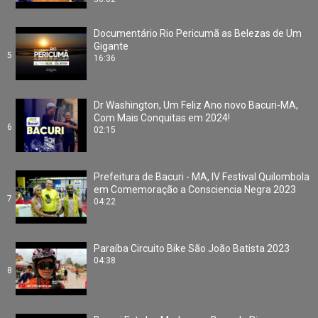
Documentário Rio Pericumã as Belezas de Um
Gigante
5
16:36
Dr Washington, Um Feliz Ano novo Bacuri-MA,
Com Mais Conquitas em 2024!
6
02:15
Prefeitura de Bacuri - MA, IV Festival Quilombola
em Comemoração a Consciencia Negra 2023
7
04:22
Paraíba Circuito Bike São João Batista 2023
04:38
8