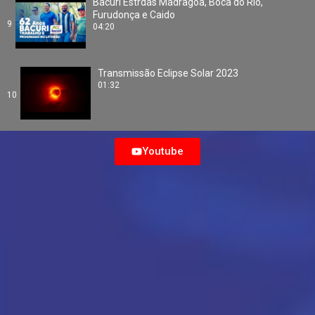
Bacuri Estrdas Madragoa, Boca do Rio,
Furudonça e Caido
9
04:20
Transmissão Eclipse Solar 2023
01:32
10
Youtube