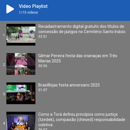
Video Playlist
1
/10
videos
Recadastramento digital gratuito dos títulos de
concessão de jazigos no Cemitério Santo Inácio.
1
02:51
Gilmar Pereira festa das crianaças em Três
Marias 2025
2
00:56
Brasilllojas festa aniversario 2025
01:07
3
Como a Torá definiu princípios como justiça
(tzedek), compaixão (chesed) responsabilidade
4
coletiva.
36:02