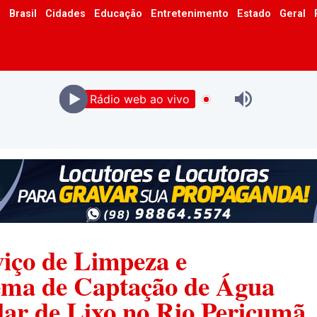
o
Brasil
Cidades
Educação
Entretenimento
Estado
Geral
Rádio web ao vivo
ço de Limpeza e
tema de Captação de Água
lar de Lixo no Rio Pericumã