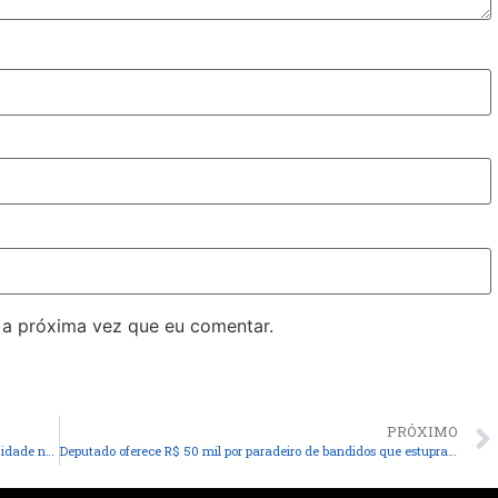
 a próxima vez que eu comentar.
PRÓXIMO
Pinheiro Caos Instalado: Gado Toma Conta do Centro da Cidade nos Últimos Dias da Gestão Luciano Genésio
Deputado oferece R$ 50 mil por paradeiro de bandidos que estupraram bailarina em circo que se apresenta na Baixada Maranhense