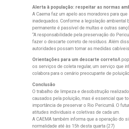
Alerta à população: respeitar as normas am
A Caema faz um apelo aos moradores para que e
inadequados. Conforme a legislação ambiental br
permanente é passível de multas e outras sanç
“A responsabilidade pela preservação do Peric
fazer o descarte correto de resíduos. Além disso
autoridades possam tomar as medidas cabíveis”
Orientações para um descarte correto
A pop
os serviços de coleta regular, um serviço que i
colabora para o cenário preocupante de poluiç
Conclusão
O trabalho de limpeza e desobstrução realizad
causados pela poluição, mas é essencial que t
importância de preservar o Rio Pericumã. O fu
atitudes individuais e coletivas de cada um.
A CAEMA também informa que a operação do sis
normalidade até às 15h desta quarta (27)