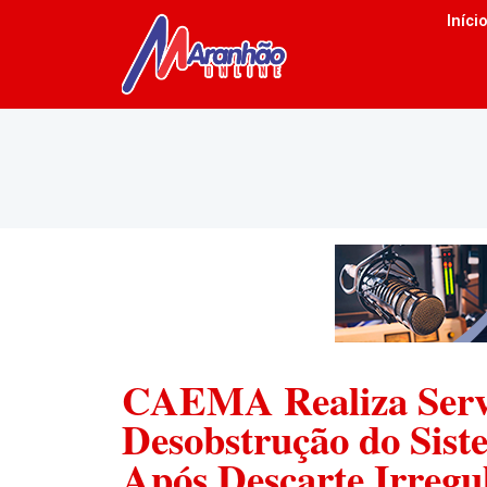
Iníci
CAEMA Realiza Servi
Desobstrução do Sis
Após Descarte Irregu