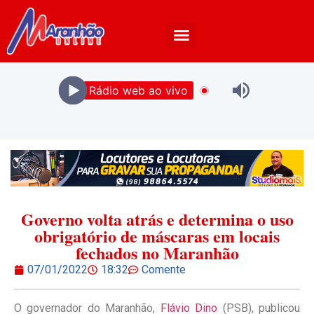
Rádio web ao vivo
Governo volta atrás e determina o uso
obrigatório de máscaras em locais
fechados no Maranhão
07/01/2022
18:32
Comente
O governador do Maranhão,
Flávio Dino
(PSB), publicou