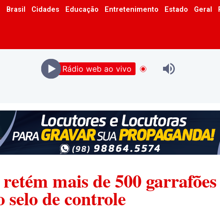
o
Brasil
Cidades
Educação
Entretenimento
Estado
Geral
Rádio web ao vivo
a retém mais de 500 garrafões
 selo de controle