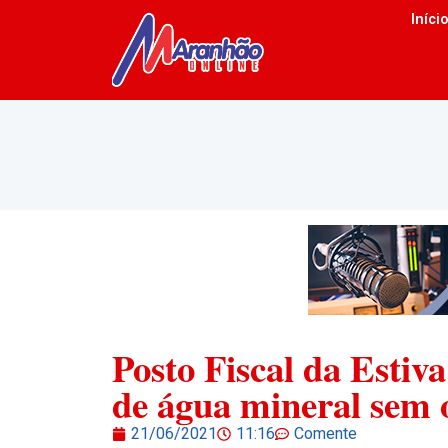
Iníci
Posto Fiscal da Estiv
de água mineral sem o
21/06/2021
11:16
Comente