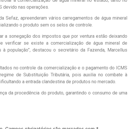
trolar a comercialização de água mineral no estado, tanto no
S devido nas operações.
da Sefaz, apreenderam vários carregamentos de água mineral
ializando o produto sem os selos de controle.
icar a sonegação dos impostos que por ventura estão deixando
 verificar se existe a comercialização de água mineral de
 à população”, destacou o secretário da Fazenda, Marcellus
sultados no controle da comercialização e o pagamento do ICMS
egime de Substituição Tributária, pois auxilia no combate à
ificultando a entrada clandestina de produtos no mercado.
nça da procedência do produto, garantindo o consumo de uma
o.
Campos obrigatórios são marcados com
*