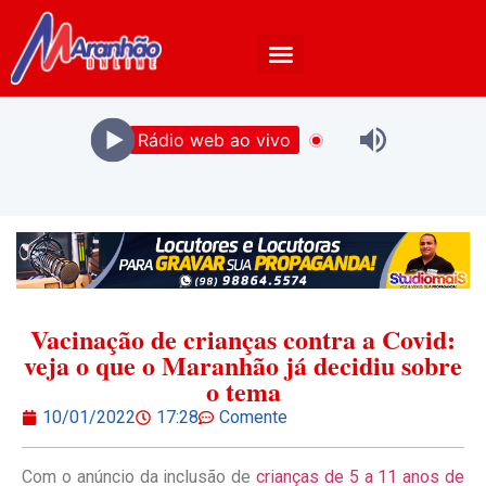
Rádio web ao vivo
Vacinação de crianças contra a Covid:
veja o que o Maranhão já decidiu sobre
o tema
10/01/2022
17:28
Comente
Com o anúncio da inclusão de
crianças de 5 a 11 anos de