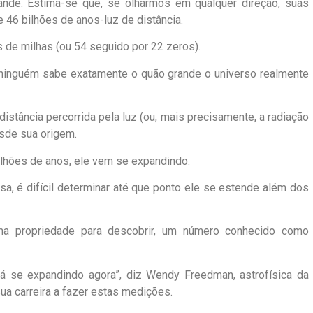
nde. Estima-se que, se olharmos em qualquer direção, suas
e 46 bilhões de anos-luz de distância.
s de milhas (ou 54 seguido por 22 zeros).
: ninguém sabe exatamente o quão grande o universo realmente
stância percorrida pela luz (ou, mais precisamente, a radiação
esde sua origem.
ilhões de anos, ele vem se expandindo.
, é difícil determinar até que ponto ele se estende além dos
ma propriedade para descobrir, um número conhecido como
á se expandindo agora”, diz Wendy Freedman, astrofísica da
ua carreira a fazer estas medições.