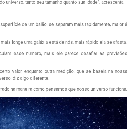
o universo, tanto seu tamanho quanto sua idade”, acrescenta.
 superfície de um balão, se separam mais rapidamente, maior é
 mais longe uma galáxia está de nós, mais rápido ela se afasta.
lculam esse número, mais ele parece desafiar as previsões
rto valor, enquanto outra medição, que se baseia na nossa
rso, diz algo diferente.
errado na maneira como pensamos que nosso universo funciona.