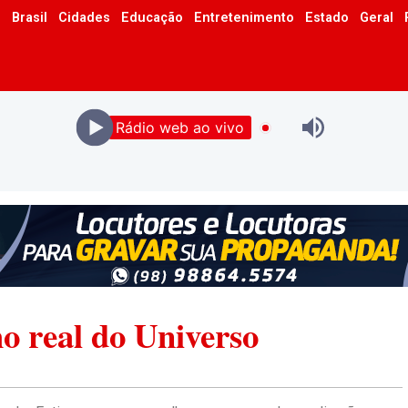
o
Brasil
Cidades
Educação
Entretenimento
Estado
Geral
Rádio web ao vivo
o real do Universo