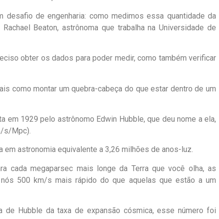
m desafio de engenharia: como medimos essa quantidade da
a Rachael Beaton, astrônoma que trabalha na Universidade de
preciso obter os dados para poder medir, como também verificar
 mais como montar um quebra-cabeça do que estar dentro de um
ita em 1929 pelo astrônomo Edwin Hubble, que deu nome a ela,
m/s/Mpc).
 em astronomia equivalente a 3,26 milhões de anos-luz.
para cada megaparsec mais longe da Terra que você olha, as
e nós 500 km/s mais rápido do que aquelas que estão a um
va de Hubble da taxa de expansão cósmica, esse número foi